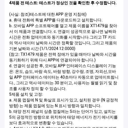
4제품 전 테스트: 테스트가 정상인 것을 확인한 후 수정합니다.
(사실: 참조)
테스트에 대한 APP 운영 지침에)
a. 휴대 전화에 특별 APP를 다운로드하고 설치합니다.
b. 모바일 APP 소프트웨어를 열고 제품 이름을 XT1479을 찾아
서 이 제품과 연결합니다. c. 연결이 성공적으로 끝나면 날짜와
시간은 전화 업데이트와 동기화를 시작합니다.그리고 TF 카드
의 역사 데이터 날짜와 시간은 정확할 것입니다, 그리고 제품의
기본 날짜와 시간 (1/1/2024 12:0000)
(참고: TX1479 제품은 전력 장애가 있을 때마다 날짜와 시간을
동기화하기 위해 다시 APP에 연결되어야 합니다.)
d. 연결이 성공한 후, 모바일 APP 인터페이스 디스플레이 기능
은: 온도, 습도, 바람 속도, 바람 방향, 강수량, 조명, 자외선,모바
일 APP 인터페이스 데이터는 40초마다 자동으로 업데이트됩니
다., 그리고 역사 데이터는 30 분이고, 사용자는 월별 읽기 및 참
조를 사용자 정의 할 수 있습니다.
5제품 설치 및 고정:
a. 제품 껍질에 N 및 화살표 표시가 있고, 설치된 경우 (N 긍정적
방향) 는 제품 껍질에 있는 N 표시 방향과 일치합니다.
b. 태양 전지 패널의 상층 껍질에는 S라는 단어가 있고, 설치는
S의 긍정적인 방향으로 위치하여 태양 에너지가 전기 에너지를
보다 효과적으로 변환할 수 있습니다.