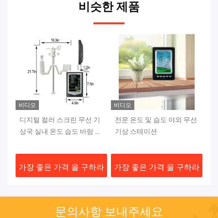
비슷한 제품
비디오
비
기
전문 온도 및 습도 야외 무선
강수 범위 0 ~ 9 실내 무선
무
 속
기상 스테이션
야외 기상국 바람 속도 범위
습
0 ~ 50m/S
하라
가장 좋은 가격 을 구하라
가장 좋은 가격 을 구하라
가
문의사항 보내주세요