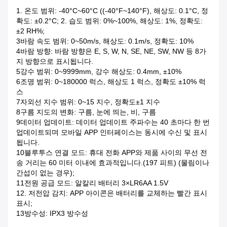
1. 온도 범위: -40°C~60°C ((-40°F~140°F), 해상도: 0.1°C, 정
확도: ±0.2°C; 2. 습도 범위: 0%~100%, 해상도: 1%, 정확도:
±2 RH%;
3바람 속도 범위: 0~50m/s, 해상도: 0.1m/s, 정확도: 10%
4바람 방향: 바람 방향은 E, S, W, N, SE, NE, SW, NW 등 8가
지 방향으로 표시됩니다.
5강수 범위: 0~9999mm, 강수 해상도: 0.4mm, ±10%
6조명 범위: 0~180000 럭스, 해상도 1 럭스, 정확도 ±10% 럭
스
7자외선 지수 범위: 0~15 지수, 정확도±1 지수
8구름 지도의 변화: 구름, 눈에 띄는, 비, 구름
9데이터 업데이트: 데이터 업데이트 주파수는 40 초마다 한 번
업데이트되며 모바일 APP 인터페이스는 동시에 수신 및 표시
됩니다.
10블루투스 연결 모드: 휴대 전화 APP와 제품 사이의 무선 전
송 거리는 60 미터 이내에 효과적입니다.(197 피트) (물림이나
간섭이 없는 경우);
11전원 공급 모드: 알칼리 배터리 3×LR6AA 1.5V
12. 저전압 감지: APP 아이콘은 배터리를 교체하는 빨간 표시
표시;
13방수성: IPX3 방수성