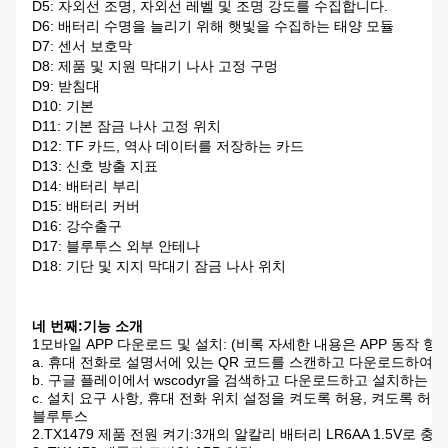
D5: 자외선 조명, 자외선 레벨 및 조명 강도를 수집합니다.
D6: 배터리 수명을 늘리기 위해 햇빛을 수집하는 태양 모듈
D7: 센서 보호막
D8: 제품 및 지원 막대기 나사 고정 구멍
D9: 받침대
D10: 기본
D11: 기본 잠금 나사 고정 위치
D12: TF 카드, 역사 데이터를 저장하는 카드
D13: 신호 방출 지표
D14: 배터리 부리
D15: 배터리 커버
D16: 강수출구
D17: 블루투스 외부 안테나
D18: 기단 및 지지 막대기 잠금 나사 위치
네 번째:기능 소개
1모바일 APP 다운로드 및 설치: (비록 자세한 내용은 APP 동작 항목 
a. 휴대 전화로 설명서에 있는 QR 코드를 스캔하고 다운로드하여 설
b. 구글 플레이에서 wscodyr을 검색하고 다운로드하고 설치하는 AP
c. 설치 요구 사항, 휴대 전화 위치 설정을 켜도록 허용, 켜도록 허용

블루투스

2.TX1479 제품 전원 켜기:
3개의 알칼리 배터리 LR6AA 1.5V로 